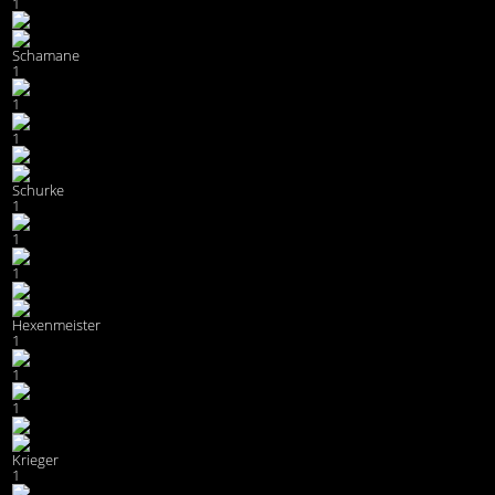
1
Schamane
1
1
1
Schurke
1
1
1
Hexenmeister
1
1
1
Krieger
1