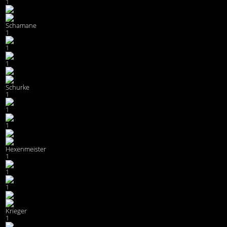
1
Schamane
1
1
1
Schurke
1
1
1
Hexenmeister
1
1
1
Krieger
1