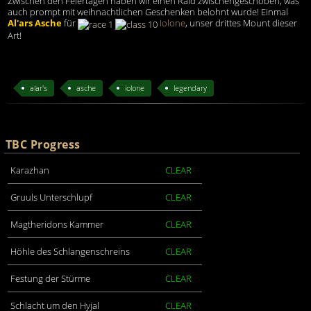
Zwischen den Feiertagen haben wir einen Raid zwischengeschoben, was
auch prompt mit weihnachtlichen Geschenken belohnt wurde! Einmal
Al'ars Asche
für
Iolone
, unser drittes Mount dieser
Art!
alar's
asche
iolone
legendary
TBC Progress
Karazhan
CLEAR
Gruuls Unterschlupf
CLEAR
Magtheridons Kammer
CLEAR
Höhle des Schlangenschreins
CLEAR
Festung der Stürme
CLEAR
Schlacht um den Hyjal
CLEAR