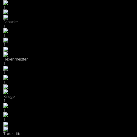
1
Schurke
1
1
1
Hexenmeister
1
1
1
Krieger
1
1
1
Todesritter