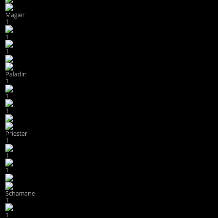
Magier
1
1
1
Paladin
1
1
1
Priester
1
1
1
Schamane
1
1